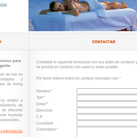
idad
usivos para
Complete el siguiente formulario con sus datos de contacto 
gente.
se pondrá en contacto con usted lo antes posible.
jar de lujo es
Por favor rellene todos los campos marcados con *
esidades y
jero de forma
Nombre:*
Telf:*
 un amplio y
Email:*
señadores de
 de ofrecerle
Direccion:
nente huyendo
C.P.
acacionales.
Localidad:
Comentario:*
s Información