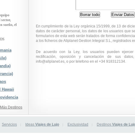
equipo
sector,
n sueño, el
En cumplimiento de la Ley orgánica 15/1999, de 13 de dici
datos de carácter personal, los datos de los usuarios que s
formularios de esta web serán tratados de forma confidenci
NOS
a los ficheros de Allplanet Gestion Integral S.L, registrados 
smania
De acuerdo con la Ley, los usuarios pueden ejercer
rectificación, oposición y cancelación de sus datos,
ile)
info@allplanet.es, o por telefono en el +34 918312134.
andia)
rancia)
aos
d Hawaii
rovidencia
Más Destinos
Servicios
Ideas
Viajes de Lujo
Exclusividad
Destinos
Viajes de Luj