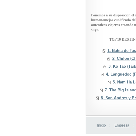
Ponemos a su disposición el 
humanomejor cualificado del 
autenticos viajeros creando u
suyo.
TOP 10 DESTI
1. Bahia de Ta
2. Chiloe (Ch
3. Ko Tao (Tail
4. Languedoc (F
5. Nam Ha L
7. The Big Islan
8. San Andres y P
Inicio
Empresa