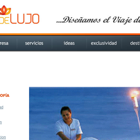
ad
n
cion